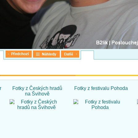
r
Fotky z Českých hradů
Fotky z festivalu Pohoda
na Švihově