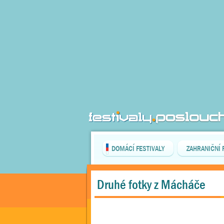
DOMÁCÍ FESTIVALY
ZAHRANIČNÍ 
Druhé fotky z Mácháče