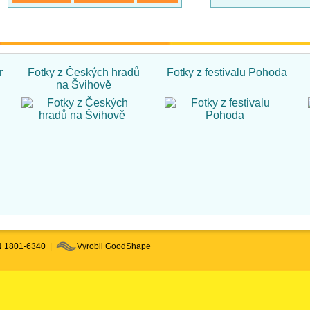
r
Fotky z Českých hradů
Fotky z festivalu Pohoda
na Švihově
N
1801-6340 |
Vyrobil GoodShape