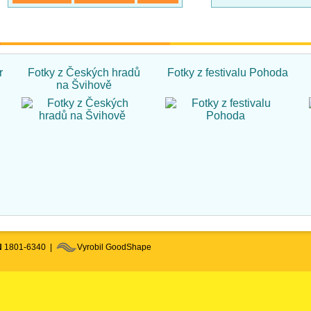
r
Fotky z Českých hradů
Fotky z festivalu Pohoda
na Švihově
N
1801-6340 |
Vyrobil GoodShape