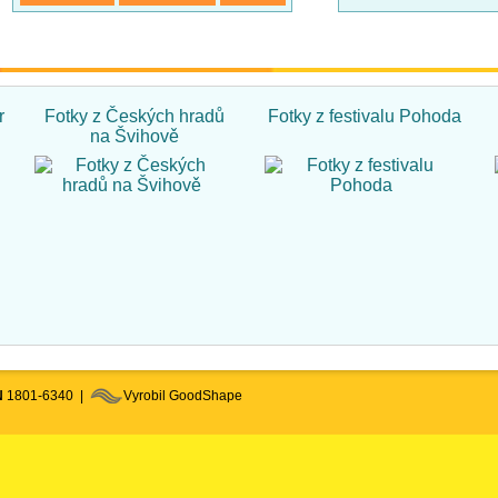
r
Fotky z Českých hradů
Fotky z festivalu Pohoda
na Švihově
N
1801-6340 |
Vyrobil GoodShape