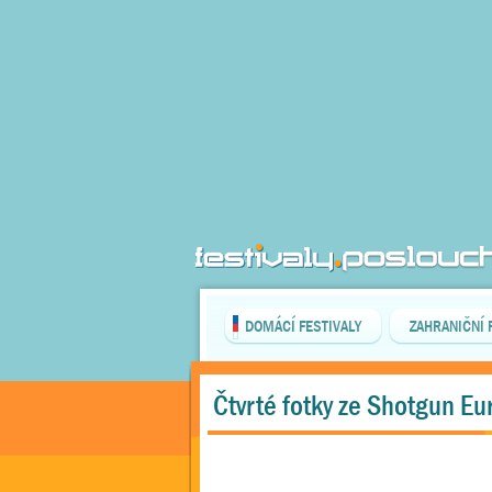
DOMÁCÍ FESTIVALY
ZAHRANIČNÍ 
Čtvrté fotky ze Shotgun Eu