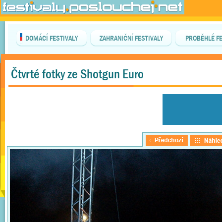
DOMÁCÍ FESTIVALY
ZAHRANIČNÍ FESTIVALY
PROBĚHLÉ FE
Čtvrté fotky ze Shotgun Euro