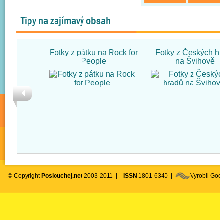
Tipy na zajímavý obsah
Fotky z pátku na Rock for
Fotky z Českých h
People
na Švihově
© Copyright
Poslouchej.net
2003-2011 |
ISSN
1801-6340 |
Vyrobil G