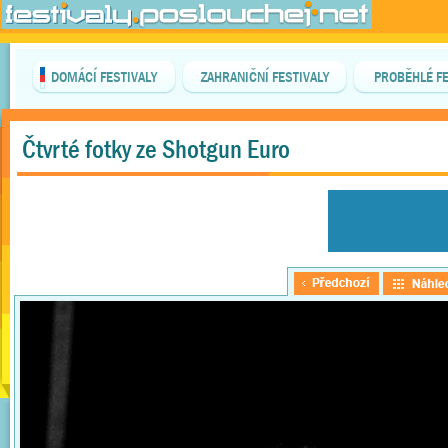
DOMÁCÍ FESTIVALY
ZAHRANIČNÍ FESTIVALY
PROBĚHLÉ FE
Čtvrté fotky ze Shotgun Euro