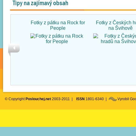
Tipy na zajímavý obsah
Fotky z pátku na Rock for
Fotky z Českých h
People
na Švihově
© Copyright
Poslouchej.net
2003-2011 |
ISSN
1801-6340 |
Vyrobil G