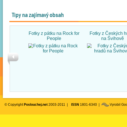
Tipy na zajímavý obsah
Fotky z pátku na Rock for
Fotky z Českých h
People
na Švihově
© Copyright
Poslouchej.net
2003-2011 |
ISSN
1801-6340 |
Vyrobil G