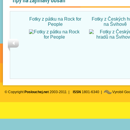
Tipy na zajímavý obsah
Fotky z pátku na Rock for
Fotky z Českých h
People
na Švihově
© Copyright
Poslouchej.net
2003-2011 |
ISSN
1801-6340 |
Vyrobil G