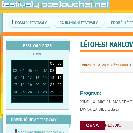
DOMÁCÍ FESTIVALY
ZAHRANIČNÍ FESTIVALY
PROBĚHLÉ FE
LÉTOFEST KARLOV
FESTIVALY 2026
«
»
srpen
01
02
Pátek 30. 8. 2019 až Sobota 31
03
04
05
06
07
08
09
10
11
12
13
14
15
16
17
18
19
20
21
22
23
24
25
26
27
28
29
30
Program:
31
XINDL X, MIG 21, MANDRAG
DIVOKEJ BILL a další
DOPORUČUJEME FESTIVALY
CENA
1050Kč
Všechny domácí festivaly
»