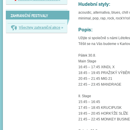
Hudební styly:
acoustic, alternativa, blues, chil
ZAHRANIČNÍ FESTIVALY
minimal, pop, rap, rock, rock'n'r
Všechny zahraniční akce
»
Popis:
Užijte si společně s námi Létofe
Těšit se na Vás budeme v Karlov
Pátek 30.8.
Main Stage
16:45 – 17:45 XINDL X
18:45 – 19:45 PRAŽSKÝ VÝBĚR
20:45 – 21:45 MIG 21
22:45 – 23:45 MANDRAGE
II. Stage
15:45 – 16:45
17:45 – 18:45 KRUCIPUSK
19:45 – 20:45 HORKÝŽE SLÍŽE
21:45 – 22:45 MONKEY BUSIN