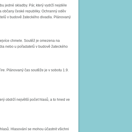
u jedné skladby. Pár, který vydrží nejdéle
a občany české republiky. Ochranný oděv
datelů v budově žateckého divadla. Plánovaný
 nejvíce chmele. Soutěž je omezena na
 podia nebo u pořadatelů v budově žateckého
ire. Plánovaný čas soutěže je v sobotu 1.9.
rý obdrží největší počet hlasů, a to hned ve
 hlasů. Hlasování se mohou účastnit všichni