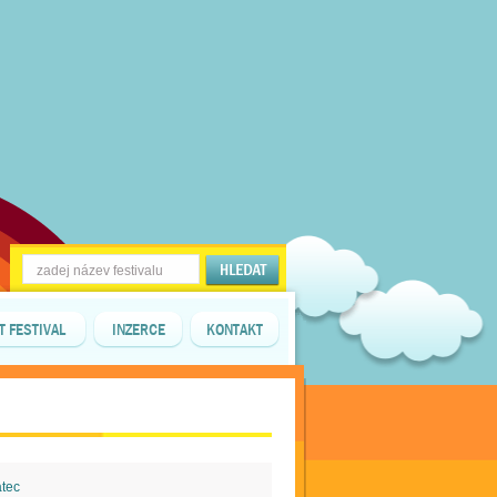
T FESTIVAL
INZERCE
KONTAKT
atec