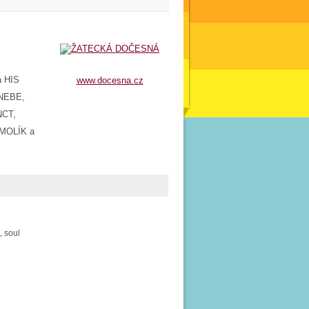
 HIS
www.docesna.cz
NEBE,
NCT,
MOLÍK a
, soul