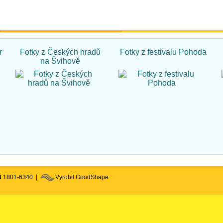
r
Fotky z Českých hradů
Fotky z festivalu Pohoda
na Švihově
N
1801-6340 |
Vyrobil GoodShape