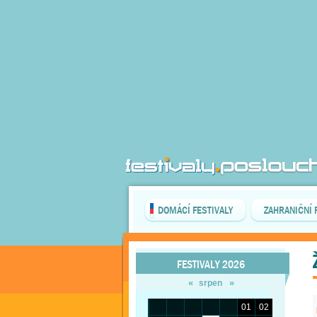
DOMÁCÍ FESTIVALY
ZAHRANIČNÍ 
FESTIVALY 2026
«
»
srpen
01
02