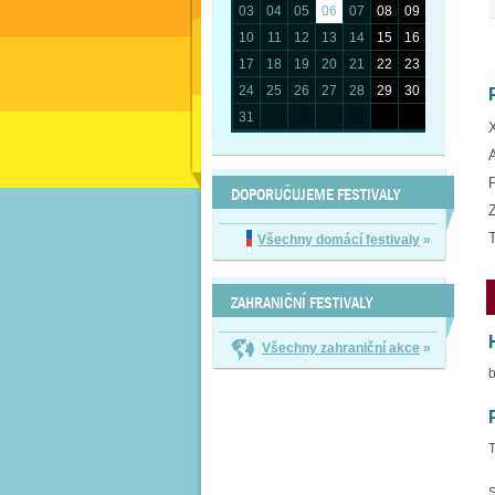
03
04
05
06
07
08
09
10
11
12
13
14
15
16
17
18
19
20
21
22
23
24
25
26
27
28
29
30
31
DOPORUČUJEME FESTIVALY
Všechny domácí festivaly
»
ZAHRANIČNÍ FESTIVALY
Všechny zahraniční akce
»
b
T
S