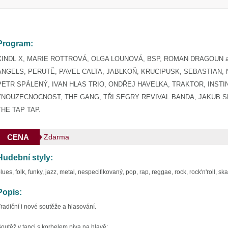
Program:
XINDL X, MARIE ROTTROVÁ, OLGA LOUNOVÁ, BSP, ROMAN DRAGOUN a
ANGELS, PERUTĚ, PAVEL CALTA, JABLKOŇ, KRUCIPUSK, SEBASTIAN, 
PETR SPÁLENÝ, IVAN HLAS TRIO, ONDŘEJ HAVELKA, TRAKTOR, INSTI
ZNOUZECNOCNOST, THE GANG, TŘI SEGRY REVIVAL BANDA, JAKUB S
THE TAP TAP.
CENA
Zdarma
Hudební styly:
lues, folk, funky, jazz, metal, nespecifikovaný, pop, rap, reggae, rock, rock'n'roll, ska
Popis:
radiční i nové soutěže a hlasování.
outěž v tanci s korbelem piva na hlavě: