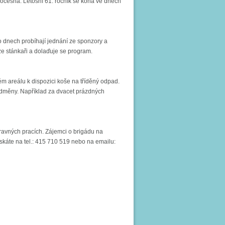
m Dočesná. Letošní 61. ročník se koná ve dnech
hto dnech probíhají jednání ze sponzory a
ze stánkaři a dolaďuje se program.
 areálu k dispozici koše na tříděný odpad.
 odměny. Například za dvacet prázdných
pravných pracích. Zájemci o brigádu na
káte na tel.: 415 710 519 nebo na emailu: