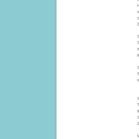
H
v
z
č
S
S
m
d
S
S
o
S
T
d
1
2
V