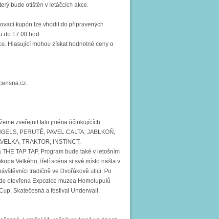
rý bude otištěn v letáčcích akce.
sovací kupón lze vhodit do připravených
u do 17:00 hod.
ce. Hlasující mohou získat hodnotné ceny o
censna.cz.
eme zveřejnit tato jména účinkujících:
GELS, PERUTĚ, PAVEL CALTA, JABLKOŇ,
VELKA, TRAKTOR, INSTINCT,
 TAP TAP. Program bude také v letošním
opa Velkého, třetí scéna si své místo našla v
návštěvníci tradičně ve Dvořákově ulici. Po
ude otevřena Expozice muzea Homolupulů
 Cup, Skatečesná a festival Underwall.