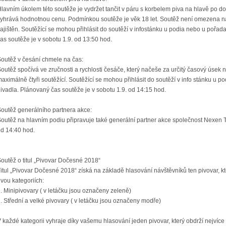
lavním úkolem této soutěže je vydržet tančit v páru s korbelem piva na hlavě po dob
yhrává hodnotnou cenu. Podmínkou soutěže je věk 18 let. Soutěž není omezena n
ajištěn. Soutěžící se mohou přihlásit do soutěží v infostánku u podia nebo u pořa
as soutěže je v sobotu 1.9. od 13:50 hod.
outěž v česání chmele na čas:
outěž spočívá ve zručnosti a rychlosti česáče, který načeše za určitý časový úsek
aximálně čtyři soutěžící. Soutěžící se mohou přihlásit do soutěží v info stánku u
ivadla. Plánovaný čas soutěže je v sobotu 1.9. od 14:15 hod.
outěž generálního partnera akce:
outěž na hlavním podiu připravuje také generální partner akce společnost Nexen T
d 14:40 hod.
outěž o titul „Pivovar Dočesné 2018“
itul „Pivovar Dočesné 2018“ získá na základě hlasování návštěvníků ten pivovar, kte
vou kategoriích:
. Minipivovary ( v letáčku jsou označeny zeleně)
. Střední a velké pivovary ( v letáčku jsou označeny modře)
 každé kategorii vyhraje díky vašemu hlasování jeden pivovar, který obdrží nejvíce