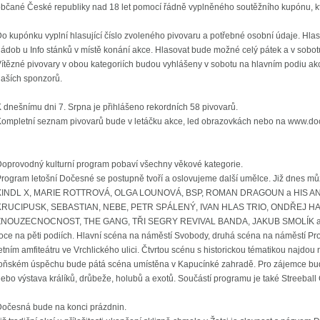
bčané České republiky nad 18 let pomocí řádně vyplněného soutěžního kupónu, kte
o kupónku vyplní hlasující číslo zvoleného pivovaru a potřebné osobní údaje. Hla
ádob u Info stánků v místě konání akce. Hlasovat bude možné celý pátek a v sobot
ítězné pivovary v obou kategoriích budou vyhlášeny v sobotu na hlavním podiu ak
aších sponzorů.
 dnešnímu dni 7. Srpna je přihlášeno rekordních 58 pivovarů.
ompletní seznam pivovarů bude v letáčku akce, led obrazovkách nebo na www.do
oprovodný kulturní program pobaví všechny věkové kategorie.
rogram letošní Dočesné se postupně tvoří a oslovujeme další umělce. Již dnes můž
XINDL X, MARIE ROTTROVÁ, OLGA LOUNOVÁ, BSP, ROMAN DRAGOUN a HIS AN
KRUCIPUSK, SEBASTIAN, NEBE, PETR SPÁLENÝ, IVAN HLAS TRIO, ONDŘEJ HA
ZNOUZECNOCNOST, THE GANG, TŘI SEGRY REVIVAL BANDA, JAKUB SMOLÍK a THE
oce na pěti podiích. Hlavní scéna na náměstí Svobody, druhá scéna na náměstí Prok
etním amfiteátru ve Vrchlického ulici. Čtvrtou scénu s historickou tématikou najdou 
loňském úspěchu bude pátá scéna umístěna v Kapucínké zahradě. Pro zájemce b
ebo výstava králíků, drůbeže, holubů a exotů. Součástí programu je také Streeball
očesná bude na konci prázdnin.