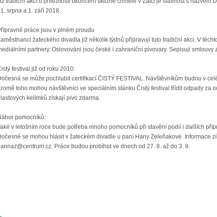
iž tradiční akcí u příležitosti ukončení sklizně chmele v Žatci je slavnost s názve
1. srpna a 1. září 2018.
řípravné práce jsou v plném proudu
aměstnanci žateckého divadla již několik týdnů připravují tuto tradiční akci. V těc
ediálními partnery. Oslovováni jsou české i zahraniční pivovary. Sepisují smlouvy 
istý festival již od roku 2010
očesná se může pochlubit certifikací ČISTÝ FESTIVAL. Návštěvníkům budou v celém
romě toho mohou návštěvníci ve speciálním stánku Čistý festival třídit odpady za
lastových kelímků získají pivo zdarma.
Nábor pomocníků:
aké v letošním roce bude potřeba mnoho pomocníků při stavění podií i dalších pří
očesné se mohou hlásit v žateckém divadle u paní Hany Zeleňakové. Informace zís
annaz@centrum.cz. Práce budou probíhat ve dnech od 27. 8. až do 3. 9.