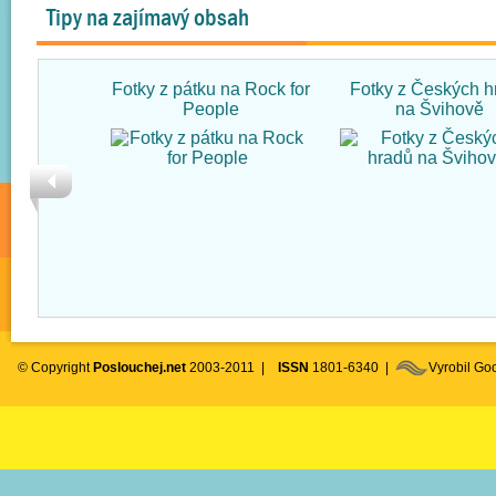
Tipy na zajímavý obsah
Fotky z pátku na Rock for
Fotky z Českých h
People
na Švihově
© Copyright
Poslouchej.net
2003-2011 |
ISSN
1801-6340 |
Vyrobil G