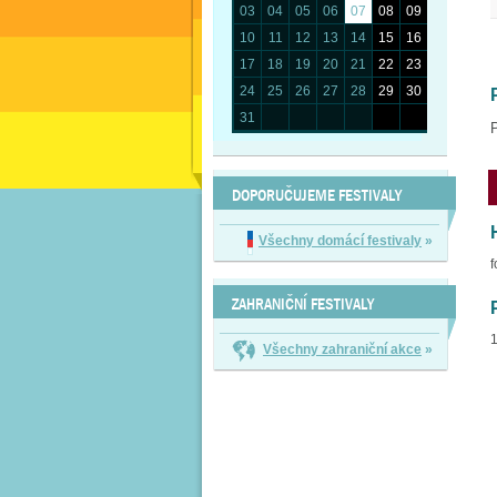
03
04
05
06
07
08
09
10
11
12
13
14
15
16
17
18
19
20
21
22
23
24
25
26
27
28
29
30
31
P
DOPORUČUJEME FESTIVALY
Všechny domácí festivaly
»
f
ZAHRANIČNÍ FESTIVALY
1
Všechny zahraniční akce
»