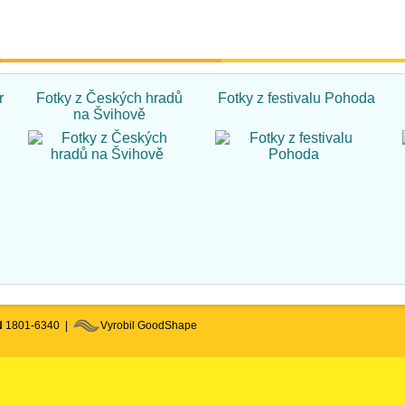
r
Fotky z Českých hradů
Fotky z festivalu Pohoda
na Švihově
N
1801-6340 |
Vyrobil GoodShape