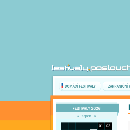
DOMÁCÍ FESTIVALY
ZAHRANIČNÍ 
FESTIVALY 2026
«
»
srpen
01
02