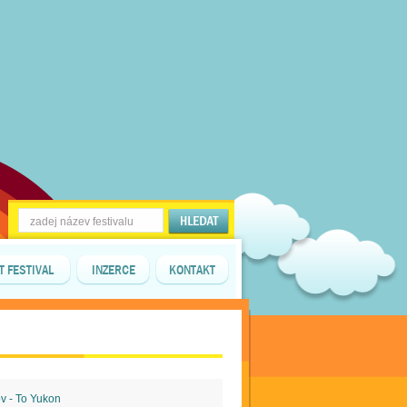
T FESTIVAL
INZERCE
KONTAKT
ov - To Yukon