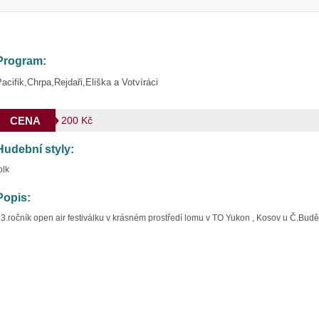
Program:
acifik,Chrpa,Rejdaři,Eliška a Votvíráci
CENA
200 Kč
Hudební styly:
olk
Popis:
3.ročník open air festiválku v krásném prostředí lomu v TO Yukon , Kosov u Č.Budě