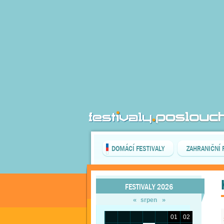
DOMÁCÍ FESTIVALY
ZAHRANIČNÍ 
FESTIVALY 2026
«
»
srpen
01
02