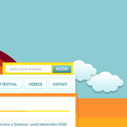
T FESTIVAL
INZERCE
KONTAKT
novice u Slavkova - areál fotbalového hřiště