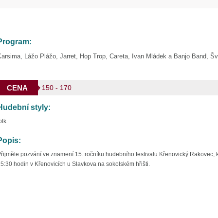
Program:
arsima, Lážo Plážo, Jarret, Hop Trop, Careta, Ivan Mládek a Banjo Band, Šv
CENA
150 - 170
Hudební styly:
olk
Popis:
řijměte pozvání ve znamení 15. ročníku hudebního festivalu Křenovický Rakovec, k
5:30 hodin v Křenovicích u Slavkova na sokolském hřišti.