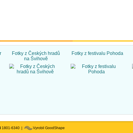
r
Fotky z Českých hradů
Fotky z festivalu Pohoda
na Švihově
N
1801-6340 |
Vyrobil GoodShape