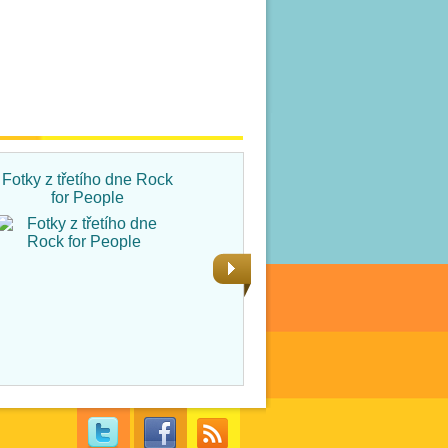
Fotky z třetího dne Rock
Fotky ze čtvrtka na Rock
for People
for People