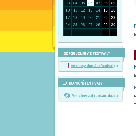
03
04
05
06
07
08
09
10
11
12
13
14
15
16
17
18
19
20
21
22
23
24
25
26
27
28
29
30
31
K
DOPORUČUJEME FESTIVALY
Všechny domácí festivaly
»
f
ZAHRANIČNÍ FESTIVALY
Všechny zahraniční akce
»
P
1