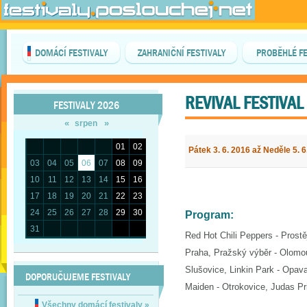
DOMÁCÍ FESTIVALY
ZAHRANIČNÍ FESTIVALY
PROBĚHLÉ FE
REVIVAL FESTIVA
FESTIVALY 2026
«
»
srpen
01
02
Pátek 3. 6. 2016 až Neděle 5. 6
03
04
05
06
07
08
09
10
11
12
13
14
15
16
17
18
19
20
21
22
23
24
25
26
27
28
29
30
Program:
31
Red Hot Chili Peppers - Prost
Praha, Pražský výběr - Olomo
Slušovice, Linkin Park - Opava
DOPORUČUJEME FESTIVALY
Maiden - Otrokovice, Judas Pr
Všechny domácí festivaly
»