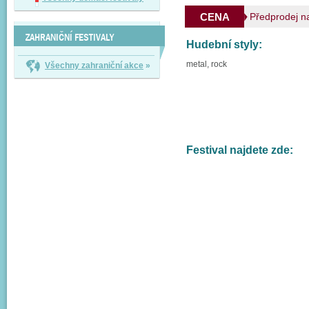
CENA
Předprodej n
ZAHRANIČNÍ FESTIVALY
Hudební styly:
metal, rock
Všechny zahraniční akce
»
Festival najdete zde: