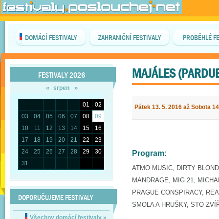
DOMÁCÍ FESTIVALY
ZAHRANIČNÍ FESTIVALY
PROBĚHLÉ FE
MAJÁLES (PARDUB
FESTIVALY 2026
«
»
srpen
01
02
Pátek 13. 5. 2016 až Sobota 14
03
04
05
06
07
08
09
10
11
12
13
14
15
16
17
18
19
20
21
22
23
24
25
26
27
28
29
30
Program:
31
ATMO MUSIC, DIRTY BLOND
MANDRAGE, MIG 21, MICH
PRAGUE CONSPIRACY, READ
DOPORUČUJEME FESTIVALY
SMOLA A HRUŠKY, STO ZVÍ
Všechny domácí festivaly
»