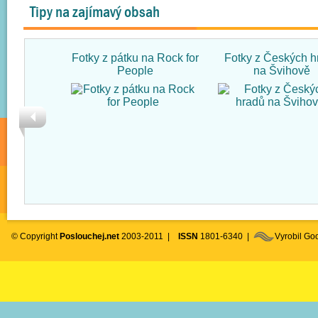
Tipy na zajímavý obsah
Fotky z pátku na Rock for
Fotky z Českých h
People
na Švihově
© Copyright
Poslouchej.net
2003-2011 |
ISSN
1801-6340 |
Vyrobil G