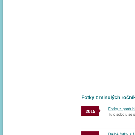
Fotky z minulých roč
Fotky z pardub
2015
Tuto sobotu se s
Druhé fotky z 