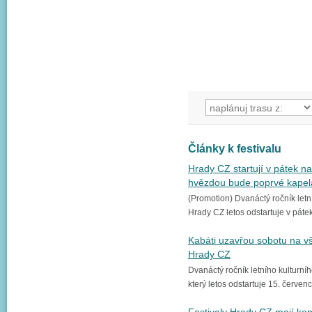
Články k festivalu
Hrady CZ startují v pátek na
hvězdou bude poprvé kapel
(Promotion) Dvanáctý ročník letní
Hrady CZ letos odstartuje v pátek
Kabáti uzavřou sobotu na vš
Hrady CZ
Dvanáctý ročník letního kulturníh
který letos odstartuje 15. červenc