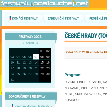
DOMÁCÍ FESTIVALY
ZAHRANIČNÍ FESTIVALY
PROBĚHLÉ FE
ČESKÉ HRADY (TO
FESTIVALY 2026
«
»
srpen
01
02
Pátek 15. 7. 2016 až Sobota 16
03
04
05
06
07
08
09
10
11
12
13
14
15
16
17
18
19
20
21
22
23
24
25
26
27
28
29
30
Program:
31
DIVOKEJ BILL, DESMOD, K
NO NAME, PIPES AND PINT
NEBE, SMRTISLAV, UDG, V
DOPORUČUJEME FESTIVALY
BUSINESS
Všechny domácí festivaly
»