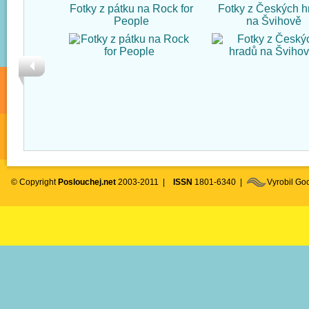
Fotky z pátku na Rock for
Fotky z Českých h
People
na Švihově
© Copyright
Poslouchej.net
2003-2011 |
ISSN
1801-6340 |
Vyrobil G