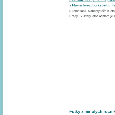
Festivaly Hrady CZ mají ko
s hlavní hvězdou kapelou K
(Promotion) Dvanáctý ročník letní
Hrady CZ, který letos odstartuje 1
Fotky z minulých roč