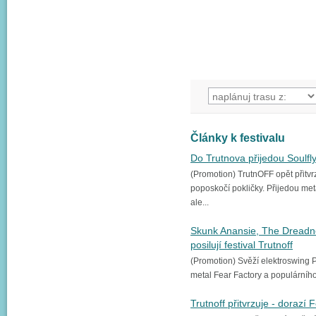
Články k festivalu
Do Trutnova přijedou Soulfl
(Promotion) TrutnOFF opět přitvr
poposkočí pokličky. Přijedou meta
ale...
Skunk Anansie, The Dreadn
posilují festival Trutnoff
(Promotion) Svěží elektroswing Pa
metal Fear Factory a populárního 
Trutnoff přitvrzuje - dorazí 