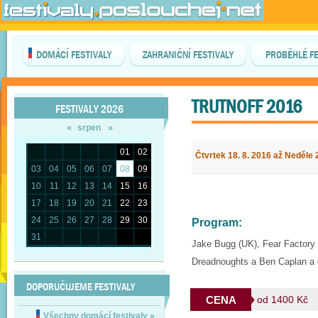
DOMÁCÍ FESTIVALY
ZAHRANIČNÍ FESTIVALY
PROBĚHLÉ FE
TRUTNOFF 2016
FESTIVALY 2026
«
»
srpen
01
02
Čtvrtek 18. 8. 2016 až Neděle 
03
04
05
06
07
08
09
10
11
12
13
14
15
16
17
18
19
20
21
22
23
24
25
26
27
28
29
30
Program:
31
Jake Bugg (UK), Fear Factory 
Dreadnoughts a Ben Caplan a 
DOPORUČUJEME FESTIVALY
CENA
od 1400 Kč
Všechny domácí festivaly
»