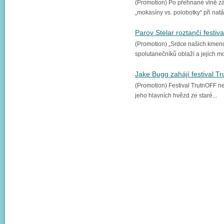
(Promotion) Po přehnané vlně zá
„mokasíny vs. polobotky“ při natá
Parov Stelar roztančí festiva
(Promotion) „Srdce našich kme
spolutanečníků oblaží a jejich mo
Jake Bugg zahájí festival Tr
(Promotion) Festival TrutnOFF ne
jeho hlavních hvězd ze staré...