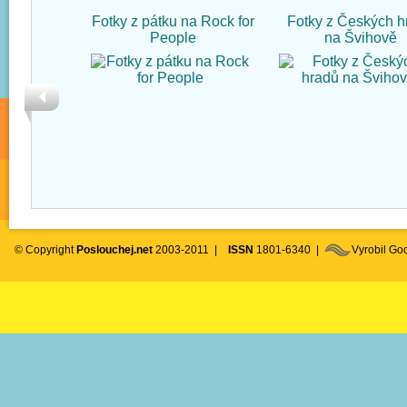
Fotky z pátku na Rock for
Fotky z Českých h
People
na Švihově
© Copyright
Poslouchej.net
2003-2011 |
ISSN
1801-6340 |
Vyrobil G