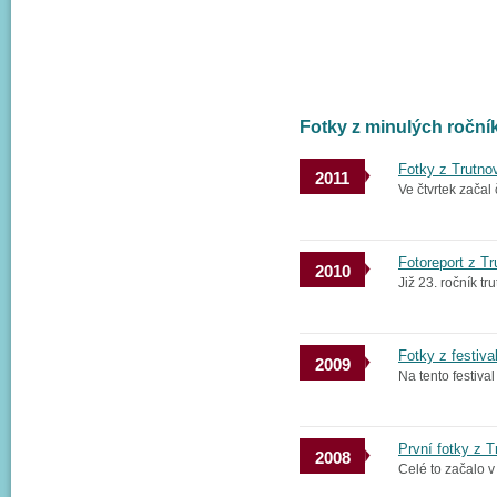
Fotky z minulých ročn
Fotky z Trutno
2011
Ve čtvrtek začal
Fotoreport z T
2010
Již 23. ročník tr
Fotky z festiva
2009
Na tento festiva
První fotky z 
2008
Celé to začalo v 