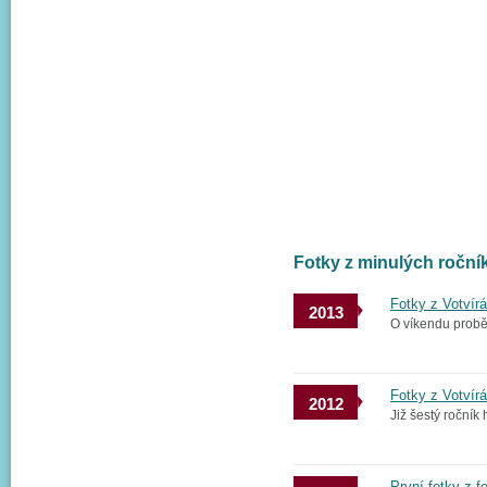
Fotky z minulých ročn
Fotky z Votvír
2013
O víkendu proběhl
Fotky z Votvír
2012
Již šestý ročník
První fotky z f