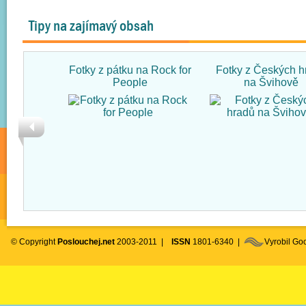
Tipy na zajímavý obsah
Fotky z pátku na Rock for
Fotky z Českých h
People
na Švihově
© Copyright
Poslouchej.net
2003-2011 |
ISSN
1801-6340 |
Vyrobil G