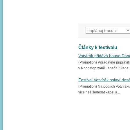
Články k festivalu
Votvírák přidává house Dan
(Promotion) Pořadatelé připravil
v Nnonstop zóně Taneční Stage.
Festival Votvírák oslaví des
(Promotion) Na pódiích Votvírák
více než šedesát kapel a...