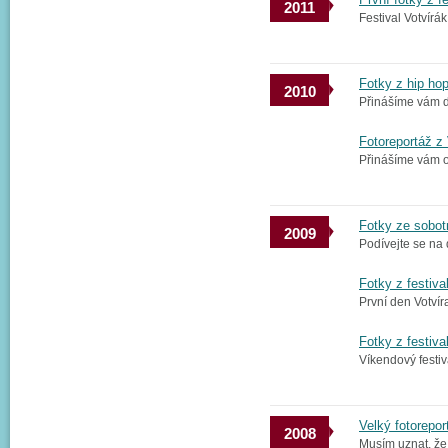
2011
Festival Votvírák
Fotky z hip ho
2010
Přinášíme vám dru
Fotoreportáž z
Přinášíme vám ohl
Fotky ze sobot
2009
Podívejte se na 
Fotky z festiva
První den Votvír
Fotky z festiva
Víkendový festiva
Velký fotorepor
2008
Musím uznat, že 