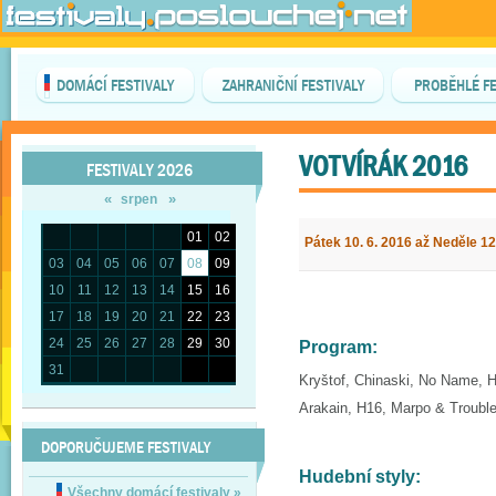
DOMÁCÍ FESTIVALY
ZAHRANIČNÍ FESTIVALY
PROBĚHLÉ FE
VOTVÍRÁK 2016
FESTIVALY 2026
«
»
srpen
01
02
Pátek 10. 6. 2016 až Neděle 12
03
04
05
06
07
08
09
10
11
12
13
14
15
16
17
18
19
20
21
22
23
24
25
26
27
28
29
30
Program:
31
Kryštof, Chinaski, No Name, H
Arakain, H16, Marpo & Troubl
DOPORUČUJEME FESTIVALY
Hudební styly:
Všechny domácí festivaly
»