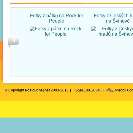
Fotky z pátku na Rock for
Fotky z Českých h
People
na Švihově
© Copyright
Poslouchej.net
2003-2011 |
ISSN
1801-6340 |
Vyrobil G