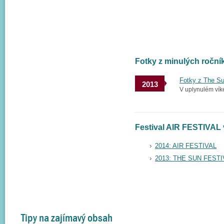
Fotky z minulých ročn
Fotky z The Su
2013
V uplynulém vík
Festival AIR FESTIVAL 
2014: AIR FESTIVAL
2013: THE SUN FESTI
Tipy na zajímavý obsah