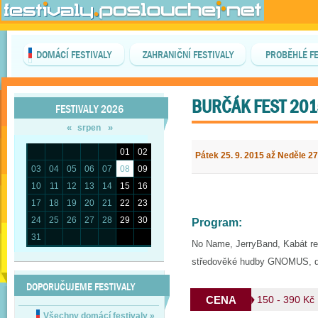
DOMÁCÍ FESTIVALY
ZAHRANIČNÍ FESTIVALY
PROBĚHLÉ FE
BURČÁK FEST 201
FESTIVALY 2026
«
»
srpen
01
02
Pátek 25. 9. 2015 až Neděle 27
03
04
05
06
07
08
09
10
11
12
13
14
15
16
17
18
19
20
21
22
23
24
25
26
27
28
29
30
Program:
31
No Name, JerryBand, Kabát r
středověké hudby GNOMUS, d
DOPORUČUJEME FESTIVALY
CENA
150 - 390 Kč
Všechny domácí festivaly
»