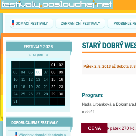
DOMÁCÍ FESTIVALY
ZAHRANIČNÍ FESTIVALY
PROBĚHLÉ FE
STARÝ DOBRÝ WE
FESTIVALY 2026
«
»
srpen
01
02
Pátek 2. 8. 2013 až Sobota 3. 8
03
04
05
06
07
08
09
10
11
12
13
14
15
16
17
18
19
20
21
22
23
24
25
26
27
28
29
30
Program:
31
Naďa Urbánková a Bokomara,Ro
a další
DOPORUČUJEME FESTIVALY
CENA
pátek 270 kč
Všechny domácí festivaly
»