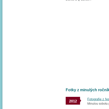
Fotky z minulých ročn
Fotografie z fe
2012
Minulou sobotu p