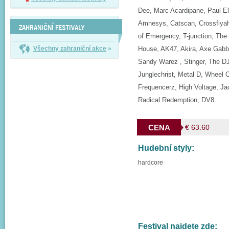
Dee, Marc Acardipane, Paul El
Amnesys, Catscan, Crossfiyah
ZAHRANIČNÍ FESTIVALY
of Emergency, T-junction, The 
Všechny zahraniční akce
»
House, AK47, Akira, Axe Gabb
Sandy Warez , Stinger, The DJ
Junglechrist, Metal D, Wheel 
Frequencerz, High Voltage, Jac
Radical Redemption, DV8
CENA
€ 63.60
Hudební styly:
hardcore
Festival najdete zde: