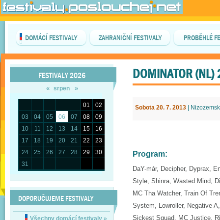
DOMÁCÍ FESTIVALY
ZAHRANIČNÍ FESTIVALY
PROBĚHLÉ FE
DOMINATOR (NL) 
FESTIVALY 2026
«
»
srpen
01
02
Sobota 20. 7. 2013
| Nizozemsko
03
04
05
06
07
08
09
10
11
12
13
14
15
16
17
18
19
20
21
22
23
24
25
26
27
28
29
30
Program:
31
DaY-már, Decipher, Dyprax, E
Style, Shinra, Wasted Mind, 
MC Tha Watcher, Train Of Trem
DOPORUČUJEME FESTIVALY
System, Lowroller, Negative A,
Sickest Squad, MC Justice, Ri
Všechny domácí festivaly
»