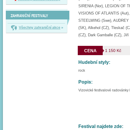
SIRENIA (Nor), LEGION OF 
VISIONS OF ATLANTIS (Aut)
ZAHRANIČNÍ FESTIVALY
STEELWING (Swe), AUDREY HOR
Všechny zahraniční akce
»
(SK), Alkehol (CZ), Tleskač (C
(CZ), Dark Gamballe (CZ), Jiří
CENA
1 150 Kč
Hudební styly:
rock
Popis:
Vizovické festivalové radovánk
Festival najdete zde: